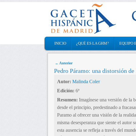
MAIN MENU
INICIO
¿QUÉ ES LA GHM?
EQUIPO 
SKIP TO PRIMARY CONTENT
SKIP TO SECONDARY CONTENT
Post navigation
←
Anterior
Pedro Páramo: una distorsión de l
Autor:
Malinda Coler
Edición:
6ª
Resumen:
Imagínese una versión de la bat
desde el principio, predestinado a fracas
Paramo al ofrecer una visión de la realida
misma desesperanza que siente el autor s
esta ausencia se refleja a través del mu