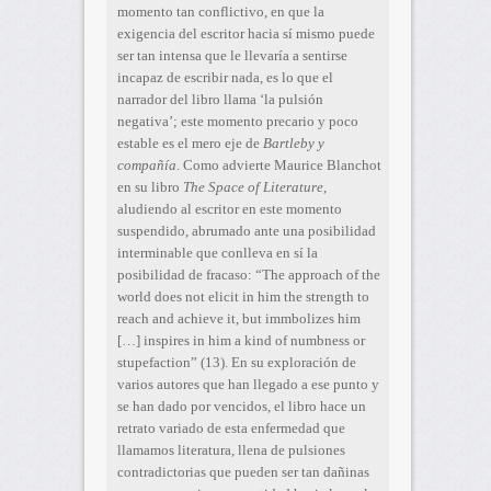
momento tan conflictivo, en que la
exigencia del escritor hacia sí mismo puede
ser tan intensa que le llevaría a sentirse
incapaz de escribir nada, es lo que el
narrador del libro llama ‘la pulsión
negativa’; este momento precario y poco
estable es el mero eje de
Bartleby y
compañía
. Como advierte Maurice Blanchot
en su libro
The Space of Literature
,
aludiendo al escritor en este momento
suspendido, abrumado ante una posibilidad
interminable que conlleva en sí la
posibilidad de fracaso: “The approach of the
world does not elicit in him the strength to
reach and achieve it, but immbolizes him
[…] inspires in him a kind of numbness or
stupefaction” (13). En su exploración de
varios autores que han llegado a ese punto y
se han dado por vencidos, el libro hace un
retrato variado de esta enfermedad que
llamamos literatura, llena de pulsiones
contradictorias que pueden ser tan dañinas