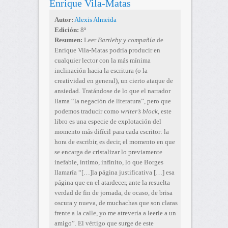
Enrique Vila-Matas
Autor:
Alexis Almeida
Edición:
8ª
Resumen:
Leer
Bartleby y compañía
de
Enrique Vila-Matas podría producir en
cualquier lector con la más mínima
inclinación hacia la escritura (o la
creatividad en general), un cierto ataque de
ansiedad. Tratándose de lo que el narrador
llama “la negación de literatura”, pero que
podemos traducir como
writer’s block
, este
libro es una especie de explotación del
momento más difícil para cada escritor: la
hora de escribir, es decir, el momento en que
se encarga de cristalizar lo previamente
inefable, íntimo, infinito, lo que Borges
llamaría “[…]la página justificativa […] esa
página que en el atardecer, ante la resuelta
verdad de fin de jornada, de ocaso, de brisa
oscura y nueva, de muchachas que son claras
frente a la calle, yo me atrevería a leerle a un
amigo”. El vértigo que surge de este