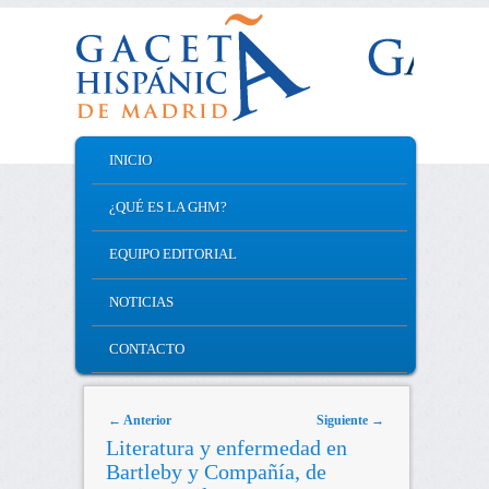
MAIN MENU
INICIO
SKIP TO PRIMARY CONTENT
SKIP TO SECONDARY CONTENT
¿QUÉ ES LA GHM?
EQUIPO EDITORIAL
NOTICIAS
CONTACTO
Post navigation
←
Anterior
Siguiente
→
Literatura y enfermedad en
Bartleby y Compañía, de