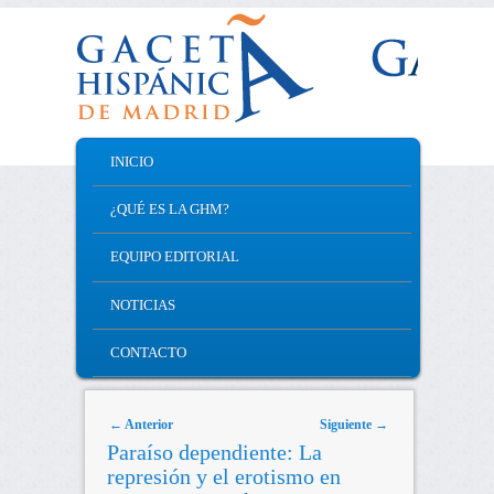
MAIN MENU
INICIO
SKIP TO PRIMARY CONTENT
SKIP TO SECONDARY CONTENT
¿QUÉ ES LA GHM?
EQUIPO EDITORIAL
NOTICIAS
CONTACTO
Post navigation
←
Anterior
Siguiente
→
Paraíso dependiente: La
represión y el erotismo en