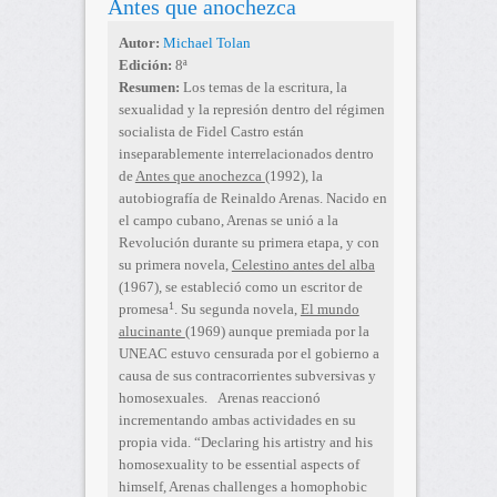
Antes que anochezca
Autor:
Michael Tolan
Edición:
8ª
Resumen:
Los temas de la escritura, la
sexualidad y la represión dentro del régimen
socialista de Fidel Castro están
inseparablemente interrelacionados dentro
de
Antes que anochezca
(1992), la
autobiografía de Reinaldo Arenas. Nacido en
el campo cubano, Arenas se unió a la
Revolución durante su primera etapa, y con
su primera novela,
Celestino antes del alba
(1967), se estableció como un escritor de
1
promesa
. Su segunda novela,
El mundo
alucinante
(1969) aunque premiada por la
UNEAC estuvo censurada por el gobierno a
causa de sus contracorrientes subversivas y
homosexuales.
Arenas reaccionó
incrementando ambas actividades en su
propia vida. “Declaring his artistry and his
homosexuality to be essential aspects of
himself, Arenas challenges a homophobic