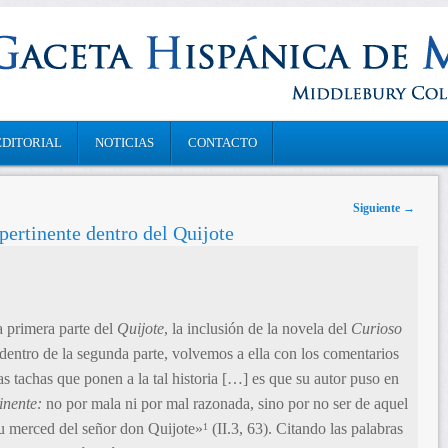
EDITORIAL
NOTICIAS
CONTACTO
Siguiente
→
pertinente dentro del Quijote
a primera parte del
Quijote
, la inclusión de la novela del
Curioso
dentro de la segunda parte, volvemos a ella con los comentarios
s tachas que ponen a la tal historia […] es que su autor puso en
inente:
no por mala ni por mal razonada, sino por no ser de aquel
 su merced del señor don Quijote»
(II.3, 63). Citando las palabras
1