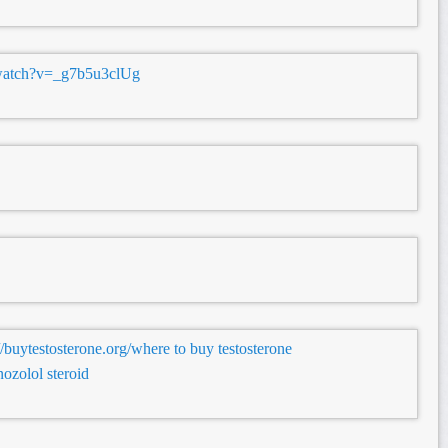
/watch?v=_g7b5u3clUg
//buytestosterone.org/where to buy testosterone
anozolol steroid