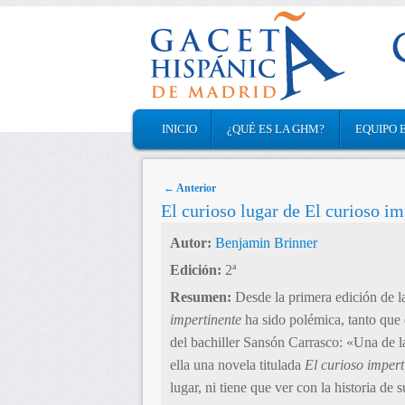
MAIN MENU
INICIO
¿QUÉ ES LA GHM?
EQUIPO 
SKIP TO PRIMARY CONTENT
SKIP TO SECONDARY CONTENT
Post navigation
←
Anterior
El curioso lugar de El curioso im
Autor:
Benjamin Brinner
Edición:
2ª
Resumen:
Desde la primera edición de l
impertinente
ha sido polémica, tanto que 
del bachiller Sansón Carrasco: «Una de la
ella una novela titulada
El curioso impert
lugar, ni tiene que ver con la historia de