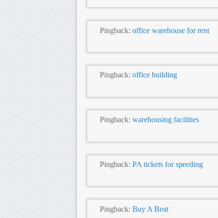
Pingback:
office warehouse for rent
Pingback:
office building
Pingback:
warehousing facilities
Pingback:
PA tickets for speeding
Pingback:
Buy A Beat