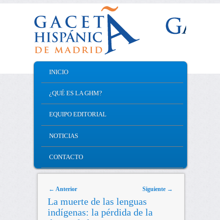
MAIN MENU
INICIO
SKIP TO PRIMARY CONTENT
SKIP TO SECONDARY CONTENT
¿QUÉ ES LA GHM?
EQUIPO EDITORIAL
NOTICIAS
CONTACTO
Post navigation
←
Anterior
Siguiente
→
La muerte de las lenguas
indígenas: la pérdida de la